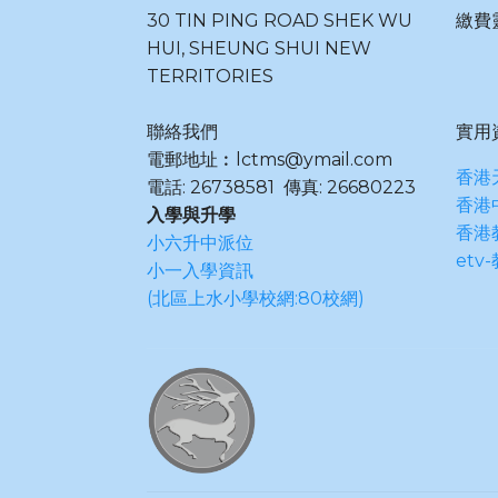
30 TIN PING ROAD SHEK WU
繳費靈
HUI, SHEUNG SHUI NEW
TERRITORIES
聯絡我們
實用
電郵地址︰lctms@ymail.com
香港
電話: 26738581 傳真: 26680223
香港
入學與升學
香港
小六升中派位
etv
小一入學資訊
(北區上水小學校網:80校網)