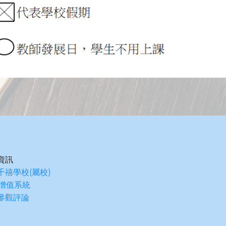
資訊
千禧學校(屬校)
S增值系統
參觀評論