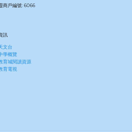
商戶編號: 6066
資訊
天文台
中學概覽
教育城閱讀資源
-教育電視