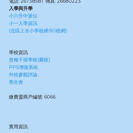
電話: 26738581 傳真: 26680223
入學與升學
小六升中派位
小一入學資訊
(北區上水小學校網:80校網)
學校資訊
曾梅千禧學校(屬校)
PPS增值系統
外校參觀評論
舊生會
繳費靈商戶編號: 6066
實用資訊