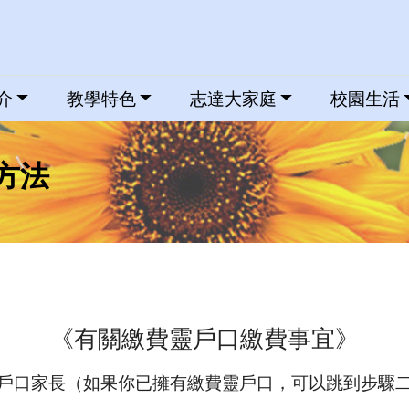
介
教學特色
志達大家庭
校園生活
方法
《有關繳費靈戶口繳費事宜》
戶口家長（如果你已擁有繳費靈戶口，可以跳到步驟