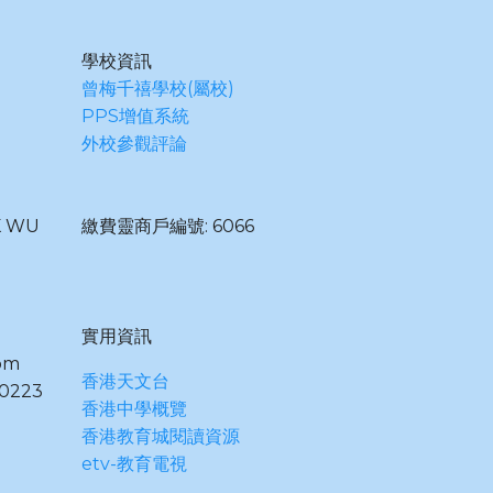
學校資訊
曾梅千禧學校(屬校)
PPS增值系統
外校參觀評論
K WU
繳費靈商戶編號: 6066
實用資訊
om
香港天文台
0223
香港中學概覽
香港教育城閱讀資源
etv-教育電視