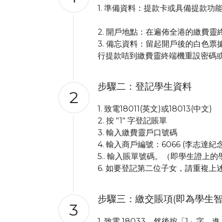
1. 準備資料：提款卡或具備提款功
2. 開戶地點：在遍佈全港的繳費
3. 備忘資料：留起開戶後的白色
行提款咭到繳費靈終端機重設密碼
步驟二：登記學生資料
2
1. 致電18011(英文)或18013(中文)
2. 按 "1" 字登記賬單
3. 輸入繳費靈戶口號碼
4. 輸入商戶編號：6066 (李志達紀
5.. 輸入賬單號碼。（即學生證上
6. 如要登記第二位子女，請重複上
步驟三：繳交賬項(即為學生智
3
1. 致電 18033，然後按「1」字