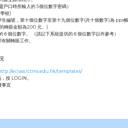
繳費靈戶口時所輸入的 5個位數字密碼）
念學校)
學生編號，第十個位數字至第十九個位數字(共十個數字)為 pp
的轉賬金額為200 元。)
提供的６個位數字。 （請記下系統提供的６個位數字以作參考）
辦理有關轉賬工作。
況
http://eclass.lctms.edu.hk/templates/
碼，按 LOGIN。
費事宜