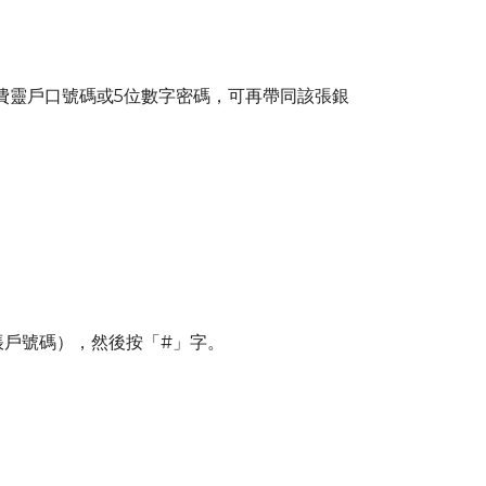
繳費靈戶口號碼或5位數字密碼，可再帶同該張銀
s帳戶號碼），然後按「#」字。