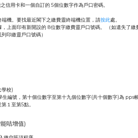
能之信用卡和一個自訂的 5個位數字作為戶口密碼。
靈終端機。要找最近閣下之繳費靈終端機位置，請
按此
處。
票據，上面印有新開設的 8位數字繳費靈戶口號碼。 （如遺失了
或列印繳靈戶口號碼）
念學校)
的學生編號，第十個位數字至第十九個位數字(共十個數字)為 pp
述第１至第5點。
能咭增值)
，進入繳交賬項程序。