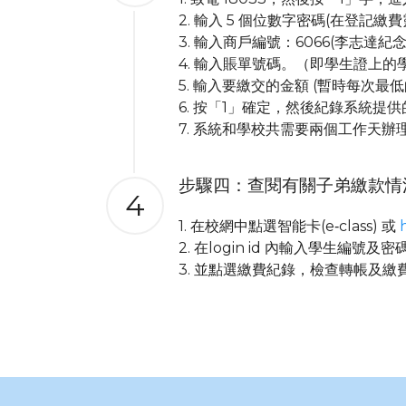
2. 輸入 5 個位數字密碼(在登記
3. 輸入商戶編號：6066(李志達紀
4. 輸入賬單號碼。（即學生證上的
5. 輸入要繳交的金額 (暫時每次最低
6. 按「1」確定，然後紀錄系統
7. 系統和學校共需要兩個工作天
步驟四：查閱有關子弟繳款情
4
1. 在校網中點選智能卡(e‐class) 或
2. 在login id 內輸入學生編號及密
3. 並點選繳費紀錄，檢查轉帳及繳