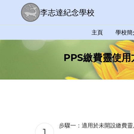
李志達紀念學校
主頁
學校簡
PPS繳費靈使用
步驟一：適用於未開設繳費靈
1